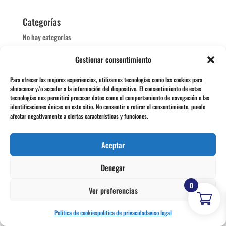
Categorías
No hay categorías
Gestionar consentimiento
Meta
Acceder
Para ofrecer las mejores experiencias, utilizamos tecnologías como las cookies para
almacenar y/o acceder a la información del dispositivo. El consentimiento de estas
Feed de entradas
tecnologías nos permitirá procesar datos como el comportamiento de navegación o las
identificaciones únicas en este sitio. No consentir o retirar el consentimiento, puede
Feed de comentarios
afectar negativamente a ciertas características y funciones.
WordPress.org
Aceptar
Denegar
©
2026
formacciondrgtrabajosocial.es |
Aviso legal
|
Política de privacidad
|
Política de venta y cancelación
|
Politica de cookies
| Diseño:
4simpleapps
0
Ver preferencias
Política de cookies
politica de privacidad
aviso legal