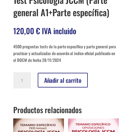
general A1+Parte específica)
120,00
€
IVA incluido
4500 preguntas tests de la parte específica y parte general para
practicar y actualizadas de acuerdo al índice oficial publicado en
el DOCM de fecha 28/11/2024
Test
Añadir al carrito
Psicología
JCCM
(Parte
general
Productos relacionados
A1+Parte
específica)
cantidad